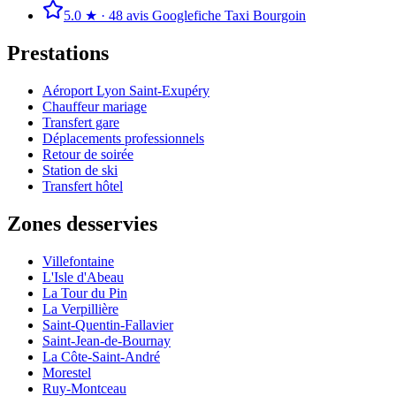
5.0
★ ·
48
avis Google
fiche Taxi Bourgoin
Prestations
Aéroport Lyon Saint-Exupéry
Chauffeur mariage
Transfert gare
Déplacements professionnels
Retour de soirée
Station de ski
Transfert hôtel
Zones desservies
Villefontaine
L'Isle d'Abeau
La Tour du Pin
La Verpillière
Saint-Quentin-Fallavier
Saint-Jean-de-Bournay
La Côte-Saint-André
Morestel
Ruy-Montceau