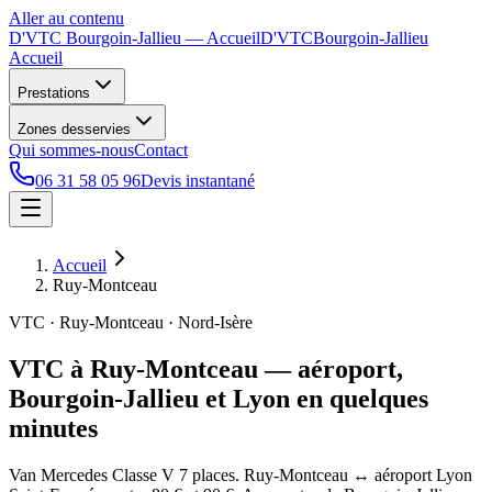
Aller au contenu
D'VTC Bourgoin-Jallieu
— Accueil
D'VTC
Bourgoin-Jallieu
Accueil
Prestations
Zones desservies
Qui sommes-nous
Contact
06 31 58 05 96
Devis instantané
Accueil
Ruy-Montceau
VTC · Ruy-Montceau · Nord-Isère
VTC à Ruy-Montceau — aéroport,
Bourgoin-Jallieu et Lyon en quelques
minutes
Van Mercedes Classe V 7 places. Ruy-Montceau ↔ aéroport Lyon