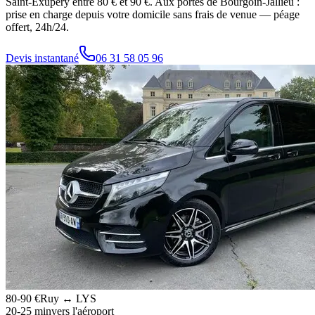
Saint-Exupéry entre 80 € et 90 €. Aux portes de Bourgoin-Jallieu :
prise en charge depuis votre domicile sans frais de venue — péage
offert, 24h/24.
Devis instantané
06 31 58 05 96
80-90 €
Ruy ↔ LYS
20-25 min
vers l'aéroport