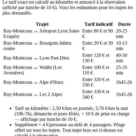
Le tarif exact est calculé au kilomètre et annoncé à la réservation
(affiché par tranche de 10 €). Voici les estimations pour les trajets les
plus demandés.
Trajet
Tarif indicatif
Durée
Ruy-Montceau ↔ Aéroport Lyon Saint-
Entre 80 € et 90
20-25
Exupéry
€
min
Ruy-Montceau ↔ Bourgoin-Jallieu
Entre 20 € et 30
10-15
centre
€
min
Entre 120 € et
40-50
Ruy-Montceau ↔ Lyon Part-Dieu
130 €
min
Ruy-Montceau ↔ Walibi (Les
Entre 100 € et
25-35
Avenières)
110 €
min
Entre 320 € et
Ruy-Montceau ↔ Alpe d'Huez
1h45-2h
330 €
Entre 330 € et
Ruy-Montceau ↔ Les 2 Alpes
1h45-2h
340 €
Tarif au kilomètre : 2,50 €/km en journée, 3,70 €/km la nuit
(19h-7h), dimanche et jours fériés, + 10 € de prise en charge
— affichage par tranche de 10 €.
Supplément + 4 €/personne au-delà de 4 passagers. Péage
offert sur tous les trajets. Tout trajet hors set ci-dessus est
calculé à la réservation.