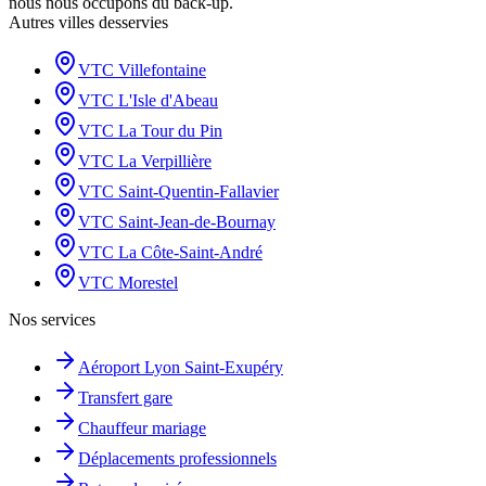
nous nous occupons du back-up.
Autres villes desservies
VTC
Villefontaine
VTC
L'Isle d'Abeau
VTC
La Tour du Pin
VTC
La Verpillière
VTC
Saint-Quentin-Fallavier
VTC
Saint-Jean-de-Bournay
VTC
La Côte-Saint-André
VTC
Morestel
Nos services
Aéroport Lyon Saint-Exupéry
Transfert gare
Chauffeur mariage
Déplacements professionnels