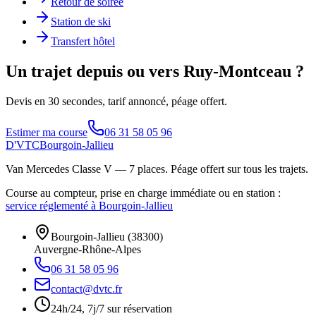
Retour de soirée
Station de ski
Transfert hôtel
Un trajet depuis ou vers Ruy-Montceau ?
Devis en 30 secondes, tarif annoncé, péage offert.
Estimer ma course
06 31 58 05 96
D'VTC
Bourgoin-Jallieu
Van Mercedes Classe V — 7 places
. Péage offert sur tous les trajets.
Course au compteur, prise en charge immédiate ou en station :
service réglementé à Bourgoin-Jallieu
Bourgoin-Jallieu
(
38300
)
Auvergne-Rhône-Alpes
06 31 58 05 96
contact@dvtc.fr
24h/24, 7j/7 sur réservation