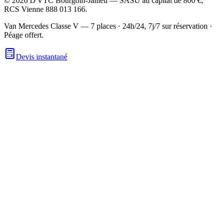
©
2026
D'VTC Bourgoin-Jallieu
—
SASU
au capital de
800 €
,
RCS
Vienne 888 013 166
.
Van Mercedes Classe V — 7 places
·
24h/24, 7j/7 sur réservation
·
Péage offert.
Devis instantané