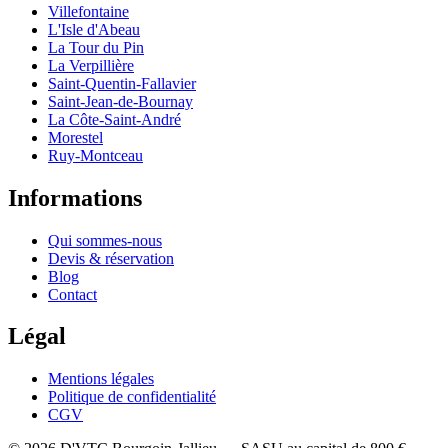
Villefontaine
L'Isle d'Abeau
La Tour du Pin
La Verpillière
Saint-Quentin-Fallavier
Saint-Jean-de-Bournay
La Côte-Saint-André
Morestel
Ruy-Montceau
Informations
Qui sommes-nous
Devis & réservation
Blog
Contact
Légal
Mentions légales
Politique de confidentialité
CGV