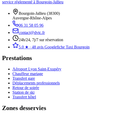
service réglementé à Bourgoin-Jallieu
Bourgoin-Jallieu
(
38300
)
Auvergne-Rhône-Alpes
06 31 58 05 96
contact@dvtc.fr
24h/24, 7j/7 sur réservation
5.0
★ ·
48
avis Google
fiche Taxi Bourgoin
Prestations
Aéroport Lyon Saint-Exupéry
Chauffeur mariage
Transfert gare
Déplacements professionnels
Retour de soirée
Station de ski
Transfert hôtel
Zones desservies