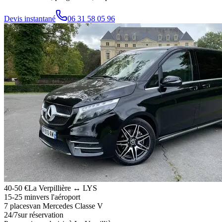
Devis instantané
06 31 58 05 96
40-50 €
La Verpillière ↔ LYS
15-25 min
vers l'aéroport
7 places
van Mercedes Classe V
24/7
sur réservation