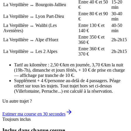
Entre 40 € et 50
15-20
La Verpillière ↔ Bourgoin-Jallieu
€
min
Entre 80 € et 90
30-40
La Verpillière ↔ Lyon Part-Dieu
€
min
La Verpillière ↔ Walibi (Les
Entre 130 € et
40-50
Avenières)
140 €
min
Entre 350 € et
La Verpillière ↔ Alpe d'Huez
2h-2h15
360 €
Entre 360 € et
La Verpillière ↔ Les 2 Alpes
2h-2h15
370 €
Tarif au kilomètre : 2,50 €/km en journée, 3,70 €/km la nuit
(19h-7h), dimanche et jours fériés, + 10 € de prise en charge
— affichage par tranche de 10 €.
Supplément + 4 €/personne au-delà de 4 passagers. Péage
offert sur tous les trajets. Tout trajet hors set ci-dessus
(Villefontaine, Perrache...) est calculé à la réservation.
Un autre trajet ?
Estimer ma course en 30 secondes
Toujours inclus
Inclus dans chaque course