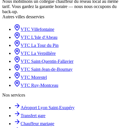
Nous mobilisons un collègue chauffeur du réseau local au même
tarif. Vous gardez la garantie horaire — nous nous occupons du
back-up.
Autres villes desservies
VTC
Villefontaine
VTC
L'Isle d'Abeau
VTC
La Tour du Pin
VTC
La Verpillière
VTC
Saint-Quentin-Fallavier
VTC
Saint-Jean-de-Bournay
VTC
Morestel
VTC
Ruy-Montceau
Nos services
Aéroport Lyon Saint-Exupéry
Transfert gare
Chauffeur mariage