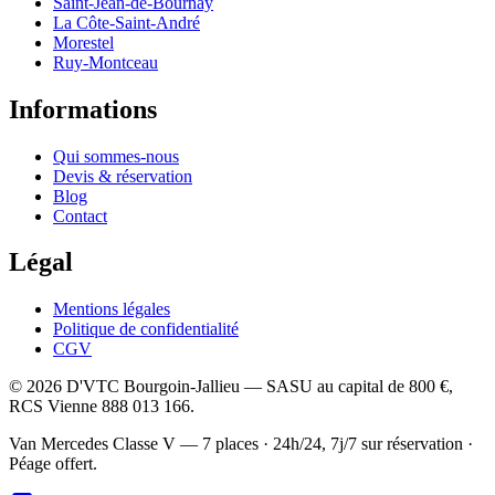
Saint-Jean-de-Bournay
La Côte-Saint-André
Morestel
Ruy-Montceau
Informations
Qui sommes-nous
Devis & réservation
Blog
Contact
Légal
Mentions légales
Politique de confidentialité
CGV
©
2026
D'VTC Bourgoin-Jallieu
—
SASU
au capital de
800 €
,
RCS
Vienne 888 013 166
.
Van Mercedes Classe V — 7 places
·
24h/24, 7j/7 sur réservation
·
Péage offert.