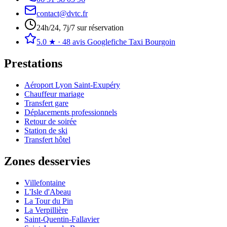
contact@dvtc.fr
24h/24, 7j/7 sur réservation
5.0
★ ·
48
avis Google
fiche Taxi Bourgoin
Prestations
Aéroport Lyon Saint-Exupéry
Chauffeur mariage
Transfert gare
Déplacements professionnels
Retour de soirée
Station de ski
Transfert hôtel
Zones desservies
Villefontaine
L'Isle d'Abeau
La Tour du Pin
La Verpillière
Saint-Quentin-Fallavier