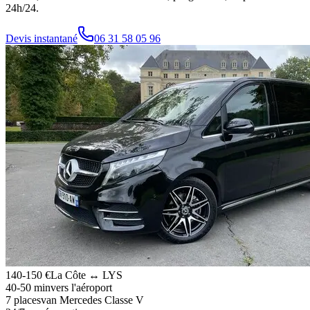
24h/24.
Devis instantané
06 31 58 05 96
140-150 €
La Côte ↔ LYS
40-50 min
vers l'aéroport
7 places
van Mercedes Classe V