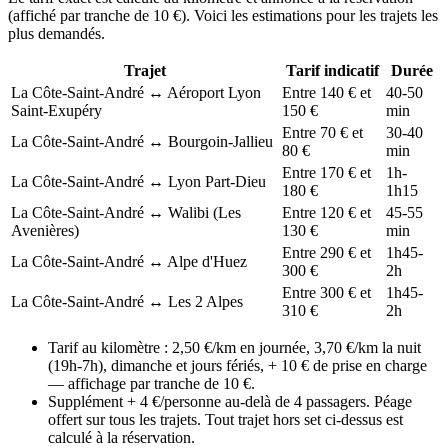
(affiché par tranche de 10 €). Voici les estimations pour les trajets les
plus demandés.
Trajet
Tarif indicatif
Durée
La Côte-Saint-André ↔ Aéroport Lyon
Entre 140 € et
40-50
Saint-Exupéry
150 €
min
Entre 70 € et
30-40
La Côte-Saint-André ↔ Bourgoin-Jallieu
80 €
min
Entre 170 € et
1h-
La Côte-Saint-André ↔ Lyon Part-Dieu
180 €
1h15
La Côte-Saint-André ↔ Walibi (Les
Entre 120 € et
45-55
Avenières)
130 €
min
Entre 290 € et
1h45-
La Côte-Saint-André ↔ Alpe d'Huez
300 €
2h
Entre 300 € et
1h45-
La Côte-Saint-André ↔ Les 2 Alpes
310 €
2h
Tarif au kilomètre : 2,50 €/km en journée, 3,70 €/km la nuit
(19h-7h), dimanche et jours fériés, + 10 € de prise en charge
— affichage par tranche de 10 €.
Supplément + 4 €/personne au-delà de 4 passagers. Péage
offert sur tous les trajets. Tout trajet hors set ci-dessus est
calculé à la réservation.