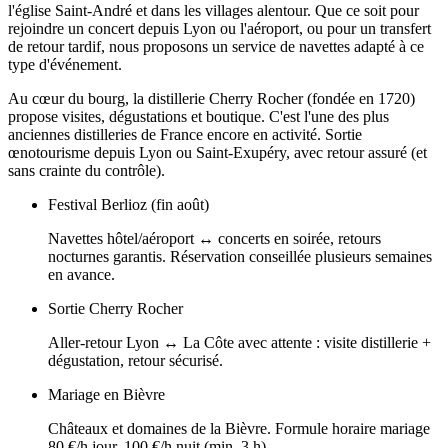
l'église Saint-André et dans les villages alentour. Que ce soit pour
rejoindre un concert depuis Lyon ou l'aéroport, ou pour un transfert
de retour tardif, nous proposons un service de navettes adapté à ce
type d'événement.
Au cœur du bourg, la distillerie Cherry Rocher (fondée en 1720)
propose visites, dégustations et boutique. C'est l'une des plus
anciennes distilleries de France encore en activité. Sortie
œnotourisme depuis Lyon ou Saint-Exupéry, avec retour assuré (et
sans crainte du contrôle).
Festival Berlioz (fin août)
Navettes hôtel/aéroport ↔ concerts en soirée, retours
nocturnes garantis. Réservation conseillée plusieurs semaines
en avance.
Sortie Cherry Rocher
Aller-retour Lyon ↔ La Côte avec attente : visite distillerie +
dégustation, retour sécurisé.
Mariage en Bièvre
Châteaux et domaines de la Bièvre. Formule horaire mariage
80 €/h jour, 100 €/h nuit (min. 3 h).