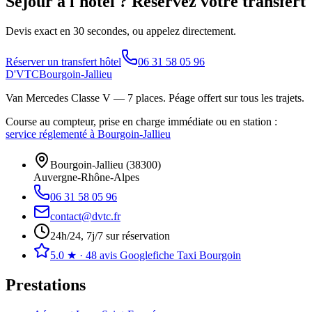
Séjour à l'hôtel ? Réservez votre transfert
Devis exact en 30 secondes, ou appelez directement.
Réserver un transfert hôtel
06 31 58 05 96
D'VTC
Bourgoin-Jallieu
Van Mercedes Classe V — 7 places
. Péage offert sur tous les trajets.
Course au compteur, prise en charge immédiate ou en station :
service réglementé à Bourgoin-Jallieu
Bourgoin-Jallieu
(
38300
)
Auvergne-Rhône-Alpes
06 31 58 05 96
contact@dvtc.fr
24h/24, 7j/7 sur réservation
5.0
★ ·
48
avis Google
fiche Taxi Bourgoin
Prestations