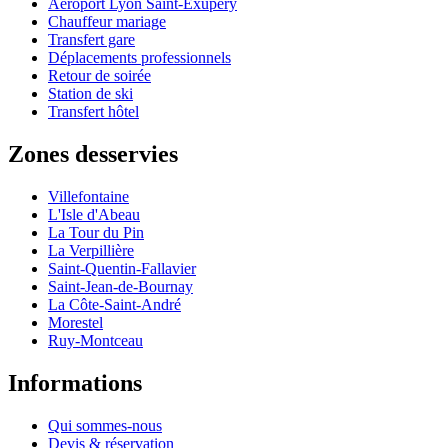
Aéroport Lyon Saint-Exupéry
Chauffeur mariage
Transfert gare
Déplacements professionnels
Retour de soirée
Station de ski
Transfert hôtel
Zones desservies
Villefontaine
L'Isle d'Abeau
La Tour du Pin
La Verpillière
Saint-Quentin-Fallavier
Saint-Jean-de-Bournay
La Côte-Saint-André
Morestel
Ruy-Montceau
Informations
Qui sommes-nous
Devis & réservation