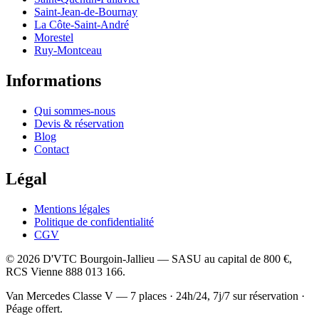
Saint-Jean-de-Bournay
La Côte-Saint-André
Morestel
Ruy-Montceau
Informations
Qui sommes-nous
Devis & réservation
Blog
Contact
Légal
Mentions légales
Politique de confidentialité
CGV
©
2026
D'VTC Bourgoin-Jallieu
—
SASU
au capital de
800 €
,
RCS
Vienne 888 013 166
.
Van Mercedes Classe V — 7 places
·
24h/24, 7j/7 sur réservation
·
Péage offert.