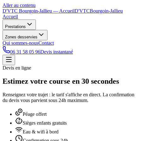
Aller au contenu
D'VTC Bourgoin-Jallieu
— Accueil
D'VTC
Bourgoin-Jallieu
Accueil
Prestations
Zones desservies
Qui sommes-nous
Contact
06 31 58 05 96
Devis instantané
Devis en ligne
Estimez votre course en 30 secondes
Renseignez votre trajet : le tarif s'affiche en direct. La confirmation
du devis vous parvient sous 24h maximum.
Péage offert
Sièges enfants gratuits
Eau & wifi à bord
Confirmation sous 24h