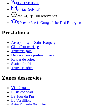
06 31 58 05 96
contact@dvtc.fr
24h/24, 7j/7 sur réservation
5.0
★ ·
48
avis Google
fiche Taxi Bourgoin
Prestations
Aéroport Lyon Saint-Exupéry
Chauffeur mariage
Transfert gare
Déplacements professionnels
Retour de soirée
Station de ski
Transfert hôtel
Zones desservies
Villefontaine
L'Isle d'Abeau
La Tour du Pin
La Verpillière
Saint-Quentin-Fallavier